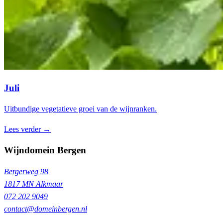
Juli
Uitbundige vegetatieve groei van de wijnranken.
Lees verder →
Wijndomein Bergen
Bergerweg 98
1817 MN Alkmaar
072 202 9049
contact@domeinbergen.nl