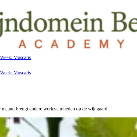
 Week: Muscaris
 Week: Muscaris
lke maand brengt andere werkzaamheden op de wijngaard.