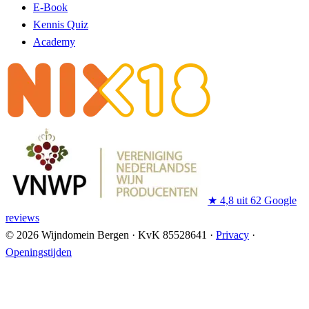
E-Book
Kennis Quiz
Academy
★
4,8 uit 62 Google
reviews
© 2026 Wijndomein Bergen
·
KvK 85528641
·
Privacy
·
Openingstijden