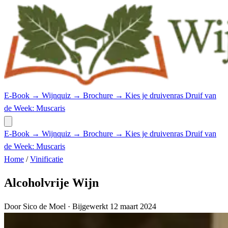
E-Book →
Wijnquiz →
Brochure →
Kies je druivenras
Druif van
de Week: Muscaris
E-Book →
Wijnquiz →
Brochure →
Kies je druivenras
Druif van
de Week: Muscaris
Home
/
Vinificatie
Alcoholvrije Wijn
Door Sico de Moel
· Bijgewerkt 12 maart 2024