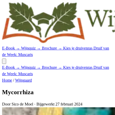
E-Book →
Wijnquiz →
Brochure →
Kies je druivenras
Druif van
de Week: Muscaris
E-Book →
Wijnquiz →
Brochure →
Kies je druivenras
Druif van
de Week: Muscaris
Home
/
Wijngaard
Mycorrhiza
Door Sico de Moel
· Bijgewerkt 27 februari 2024